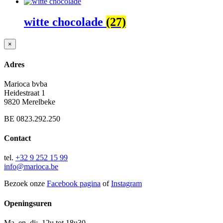
witte chocolade
(27)
Close
×
product
quick
Adres
view
Marioca bvba
Heidestraat 1
9820 Merelbeke
BE 0823.292.250
Contact
tel.
+32 9 252 15 99
info@marioca.be
Bezoek onze
Facebook pagina
of
Instagram
Openingsuren
Ma en di: 12u tot 18u30