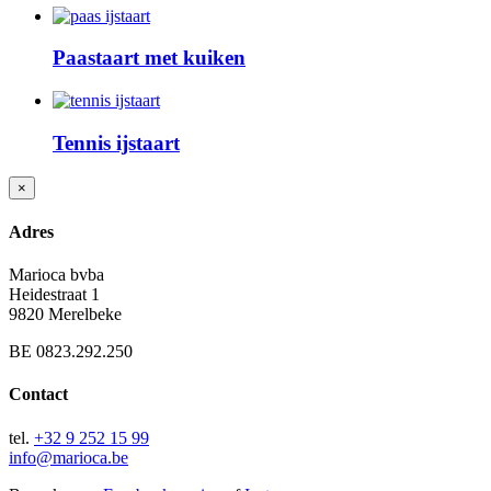
Paastaart met kuiken
Tennis ijstaart
Close
×
product
quick
Adres
view
Marioca bvba
Heidestraat 1
9820 Merelbeke
BE 0823.292.250
Contact
tel.
+32 9 252 15 99
info@marioca.be